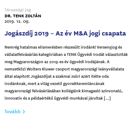
Társasági jog
DR. TENK ZOLTÁN
2019. 12. 09.
Jogászdíj 2019 – Az év M&A jogi csapata
Nemrég hatalmas elismerésben részesült irodánk! Versenyjog és
vállalatfelvásárlás kategóriában a TENK Ügyvédi Irodát választották
meg Magyarországon az 2019-es év ügyvédi irodájának. A
nemzetközi Wolters Kluwer csoport magyarországi leányvállalata
által alapított Jogászdíjat a szakmai zsűri azért ítélte oda
irodánknak, mert a világ vezető gyorsétteremláncának
magyarországi felvásárlásában kollégáink kimagasló színvonalú,
innovatív és a példaértékű ügyvédi munkával járultak […]
Tovább