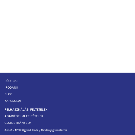
FŐOLDAL
IRODÁNK
BLOG
KAPCSOLAT
FELHASZNÁLÁSI FELTÉTELEK
ADATVÉDELMI FELTÉTELEK
COOKIE IRÁNYELV
©2026 - TENK Ügyvédi Iroda / Minden jog fenntartva