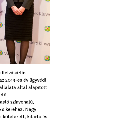
tfelvásárlás
az 2019-es év ügyvédi
lalata által alapított
zető
asló színvonalú,
ó sikeréhez. Nagy
kötelezett, kitartó és