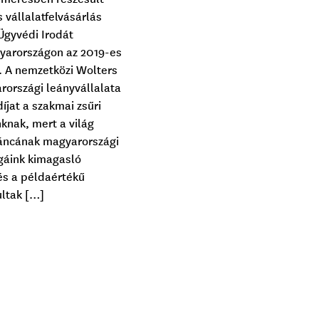
 vállalatfelvásárlás
Ügyvédi Irodát
yarországon az 2019-es
. A nemzetközi Wolters
rországi leányvállalata
díjat a szakmai zsűri
nknak, mert a világ
áncának magyarországi
gáink kimagasló
 és a példaértékű
ltak […]