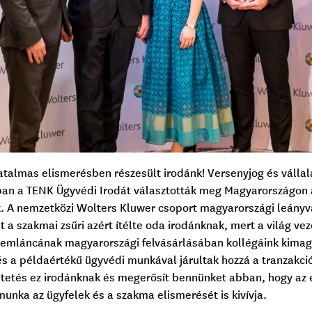
almas elismerésben részesült irodánk! Versenyjog és vállala
ban a TENK Ügyvédi Irodát választották meg Magyarországon 
. A nemzetközi Wolters Kluwer csoport magyarországi leányvál
t a szakmai zsűri azért ítélte oda irodánknak, mert a világ ve
remláncának magyarországi felvásárlásában kollégáink kimag
és a példaértékű ügyvédi munkával járultak hozzá a tranzakci
tetés ez irodánknak és megerősít bennünket abban, hogy az el
unka az ügyfelek és a szakma elismerését is kivívja.