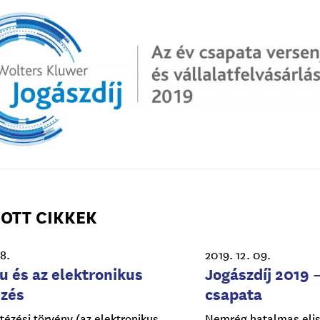
OTT CIKKEK
18.
2019. 12. 09.
 és az elektronikus
Jogászdíj 2019 
ézés
csapata
tézési törvény (az elektronikus
Nemrég hatalmas eli