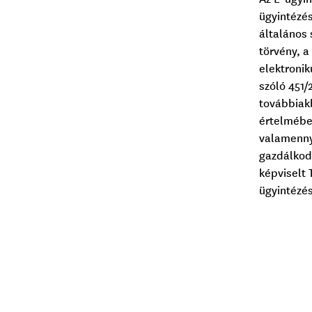
ügyintézés
általános 
törvény, a
elektronik
szóló 451/
továbbiakb
értelmében
valamenny
gazdálkodó
képviselt 
ügyintézé