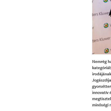
Nemrég hat
kategóriá
irodájának
Jogászdíja
gyorsétte
innovatív 
megtisztel
minőségi m