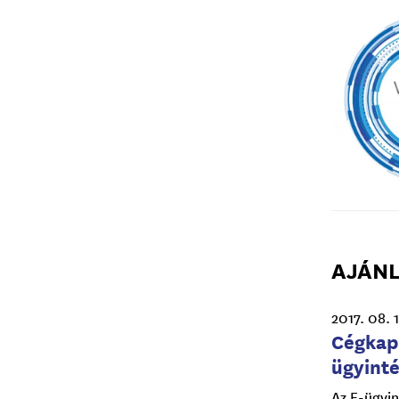
AJÁNL
2017. 08. 
Cégkapu
ügyint
Az E-ügyin