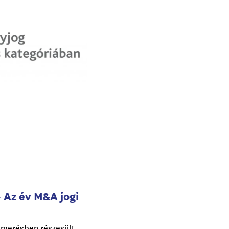
– Az év M&A jogi
smerésben részesült