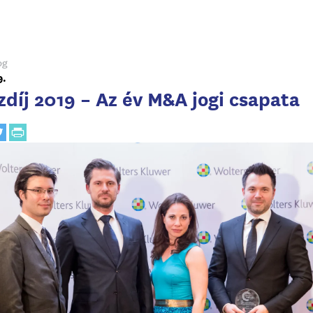
og
9.
zdíj 2019 – Az év M&A jogi csapata