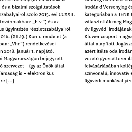
 és a bizalmi szolgáltatások
irodánk! Versenyjog és
szabályairól szóló 2015. évi CCXXII.
kategóriában a TENK 
 továbbiakban: „Etv.”) és az
választották meg Mag
us ügyintézés részletszabályairól
év ügyvédi irodájának
2016. (XII.19.) Korm. rendelet (a
Kluwer csoport magya
an: „Vhr.”) rendelkezései
által alapított Jogász
 2018. január 1. napjától
azért ítélte oda irodá
i Magyarországon bejegyzett
vezető gyorséttereml
 szervezet – így az Önök által
felvásárlásában kollé
Társaság is – elektronikus
színvonalú, innovatív
sre […]
ügyvédi munkával járu