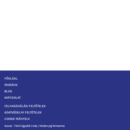
FŐOLDAL
IRODÁNK
BLOG
KAPCSOLAT
FELHASZNÁLÁSI FELTÉTELEK
ADATVÉDELMI FELTÉTELEK
COOKIE IRÁNYELV
©2026 - TENK Ügyvédi Iroda / Minden jog fenntartva