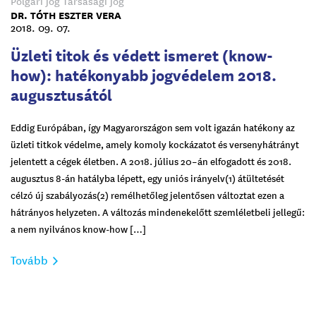
Polgári jog
Társasági jog
DR. TÓTH ESZTER VERA
2018. 09. 07.
Üzleti titok és védett ismeret (know-
how): hatékonyabb jogvédelem 2018.
augusztusától
Eddig Európában, így Magyarországon sem volt igazán hatékony az
üzleti titkok védelme, amely komoly kockázatot és versenyhátrányt
jelentett a cégek életben. A 2018. július 20–án elfogadott és 2018.
augusztus 8-án hatályba lépett, egy uniós irányelv(1) átültetését
célzó új szabályozás(2) remélhetőleg jelentősen változtat ezen a
hátrányos helyzeten. A változás mindenekelőtt szemléletbeli jellegű:
a nem nyilvános know-how […]
Tovább