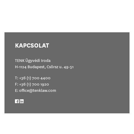
KAPCSOLAT
TENK Ügyvédi Iroda
H-1124 Budapest, Csörsz u. 49-51
T:
+36 (1) 700 4400
F: +36 (1) 700 1920
E:
office@tenklaw.com