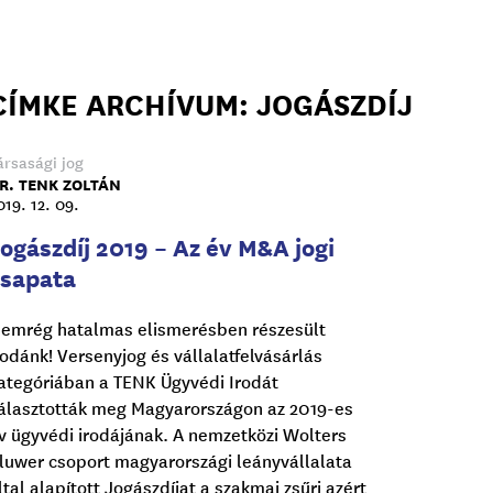
CÍMKE ARCHÍVUM: JOGÁSZDÍJ
ársasági jog
R. TENK ZOLTÁN
019. 12. 09.
ogászdíj 2019 – Az év M&A jogi
csapata
emrég hatalmas elismerésben részesült
rodánk! Versenyjog és vállalatfelvásárlás
ategóriában a TENK Ügyvédi Irodát
álasztották meg Magyarországon az 2019-es
v ügyvédi irodájának. A nemzetközi Wolters
luwer csoport magyarországi leányvállalata
ltal alapított Jogászdíjat a szakmai zsűri azért