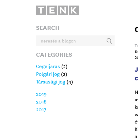
SEARCH
T
D
CATEGORIES
2
Cégeljárás
(2)
J
Polgári jog
(2)
Társasági jog
(4)
N
2019
i
2018
k
2017
v
é
K
á