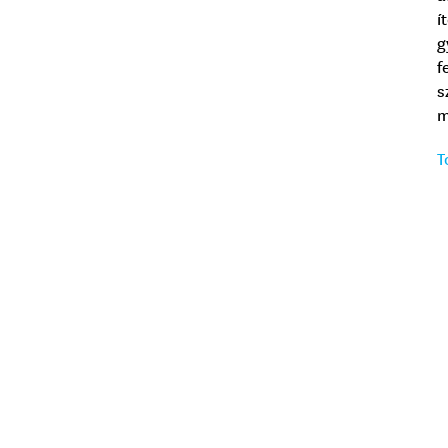
í
g
f
s
m
T