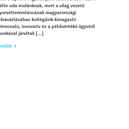
télte oda irodánknak, mert a világ vezető
yorsétteremláncának magyarországi
elvásárlásában kollégáink kimagasló
zínvonalú, innovatív és a példaértékű ügyvédi
unkával járultak […]
ovább