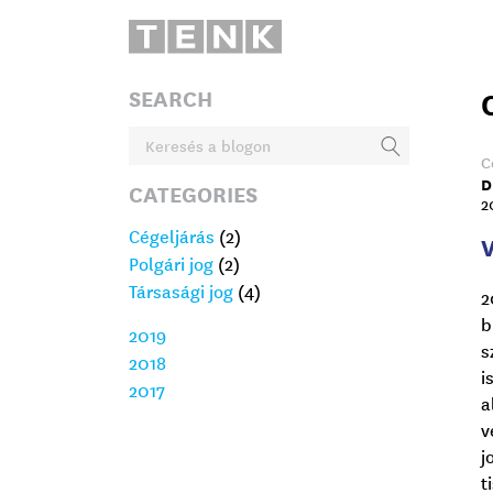
SEARCH
C
D
CATEGORIES
2
Cégeljárás
(2)
Polgári jog
(2)
Társasági jog
(4)
2
b
2019
s
2018
i
2017
a
v
j
t