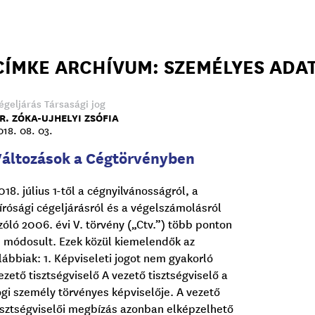
CÍMKE ARCHÍVUM: SZEMÉLYES ADA
égeljárás
Társasági jog
R. ZÓKA-UJHELYI ZSÓFIA
018. 08. 03.
Változások a Cégtörvényben
018. július 1-től a cégnyilvánosságról, a
írósági cégeljárásról és a végelszámolásról
zóló 2006. évi V. törvény („Ctv.”) több ponton
s módosult. Ezek közül kiemelendők az
lábbiak: 1. Képviseleti jogot nem gyakorló
ezető tisztségviselő A vezető tisztségviselő a
ogi személy törvényes képviselője. A vezető
isztségviselői megbízás azonban elképzelhető